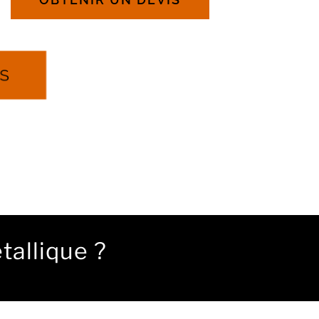
ES
tallique ?